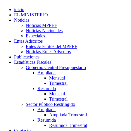
inicio
EL MINISTERIO
Noticias
Noticias MPPEF
Noticias Nacionales
Especiales
Entes Adscritos
Entes Adscritos del MPPEF
Noticias Entes Adscritos
Publicaciones
Estadísticas Fiscales
Gobierno Central Presupuestario
Ampliada
Mensual
Trimestral
Resumida
Mensual
Trimestral
Sector Público Restringido
Ampliada
Ampliada Trimestral
Resumida
Resumida Trimestral
Contactos