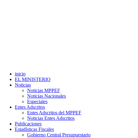
inicio
EL MINISTERIO
Noticias
Noticias MPPEF
Noticias Nacionales
Especiales
Entes Adscritos
Entes Adscritos del MPPEF
Noticias Entes Adscritos
Publicaciones
Estadísticas Fiscales
Gobierno Central Presupuestario