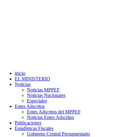
inicio
EL MINISTERIO
Noticias
Noticias MPPEF
Noticias Nacionales
Especiales
Entes Adscritos
Entes Adscritos del MPPEF
Noticias Entes Adscritos
Publicaciones
Estadísticas Fiscales
Gobierno Central Presupuestario