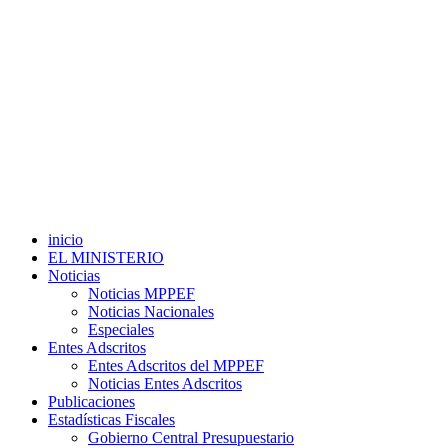
inicio
EL MINISTERIO
Noticias
Noticias MPPEF
Noticias Nacionales
Especiales
Entes Adscritos
Entes Adscritos del MPPEF
Noticias Entes Adscritos
Publicaciones
Estadísticas Fiscales
Gobierno Central Presupuestario