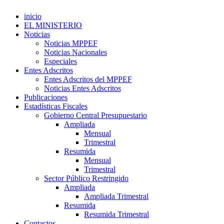
inicio
EL MINISTERIO
Noticias
Noticias MPPEF
Noticias Nacionales
Especiales
Entes Adscritos
Entes Adscritos del MPPEF
Noticias Entes Adscritos
Publicaciones
Estadísticas Fiscales
Gobierno Central Presupuestario
Ampliada
Mensual
Trimestral
Resumida
Mensual
Trimestral
Sector Público Restringido
Ampliada
Ampliada Trimestral
Resumida
Resumida Trimestral
Contactos