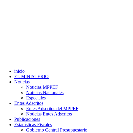
inicio
EL MINISTERIO
Noticias
Noticias MPPEF
Noticias Nacionales
Especiales
Entes Adscritos
Entes Adscritos del MPPEF
Noticias Entes Adscritos
Publicaciones
Estadísticas Fiscales
Gobierno Central Presupuestario