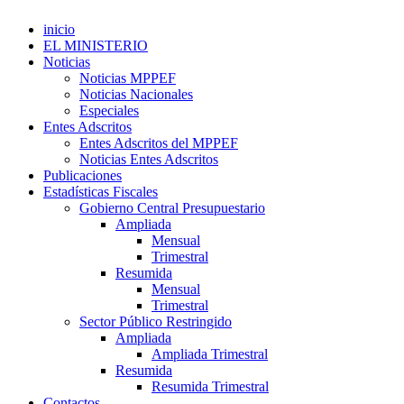
inicio
EL MINISTERIO
Noticias
Noticias MPPEF
Noticias Nacionales
Especiales
Entes Adscritos
Entes Adscritos del MPPEF
Noticias Entes Adscritos
Publicaciones
Estadísticas Fiscales
Gobierno Central Presupuestario
Ampliada
Mensual
Trimestral
Resumida
Mensual
Trimestral
Sector Público Restringido
Ampliada
Ampliada Trimestral
Resumida
Resumida Trimestral
Contactos