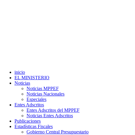
inicio
EL MINISTERIO
Noticias
Noticias MPPEF
Noticias Nacionales
Especiales
Entes Adscritos
Entes Adscritos del MPPEF
Noticias Entes Adscritos
Publicaciones
Estadísticas Fiscales
Gobierno Central Presupuestario