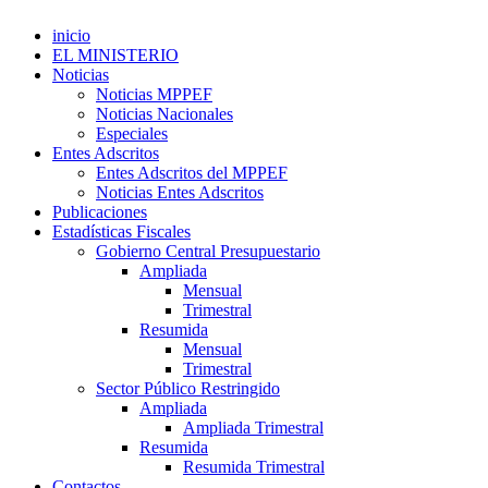
inicio
EL MINISTERIO
Noticias
Noticias MPPEF
Noticias Nacionales
Especiales
Entes Adscritos
Entes Adscritos del MPPEF
Noticias Entes Adscritos
Publicaciones
Estadísticas Fiscales
Gobierno Central Presupuestario
Ampliada
Mensual
Trimestral
Resumida
Mensual
Trimestral
Sector Público Restringido
Ampliada
Ampliada Trimestral
Resumida
Resumida Trimestral
Contactos