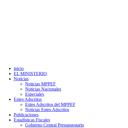
inicio
EL MINISTERIO
Noticias
Noticias MPPEF
Noticias Nacionales
Especiales
Entes Adscritos
Entes Adscritos del MPPEF
Noticias Entes Adscritos
Publicaciones
Estadísticas Fiscales
Gobierno Central Presupuestario