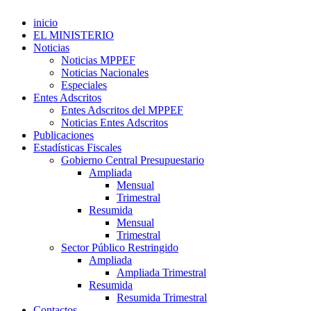
inicio
EL MINISTERIO
Noticias
Noticias MPPEF
Noticias Nacionales
Especiales
Entes Adscritos
Entes Adscritos del MPPEF
Noticias Entes Adscritos
Publicaciones
Estadísticas Fiscales
Gobierno Central Presupuestario
Ampliada
Mensual
Trimestral
Resumida
Mensual
Trimestral
Sector Público Restringido
Ampliada
Ampliada Trimestral
Resumida
Resumida Trimestral
Contactos