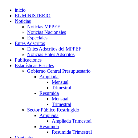
inicio
EL MINISTERIO
Noticias
Noticias MPPEF
Noticias Nacionales
Especiales
Entes Adscritos
Entes Adscritos del MPPEF
Noticias Entes Adscritos
Publicaciones
Estadísticas Fiscales
Gobierno Central Presupuestario
Ampliada
Mensual
Trimestral
Resumida
Mensual
Trimestral
Sector Público Restringido
Ampliada
Ampliada Trimestral
Resumida
Resumida Trimestral
Contactos