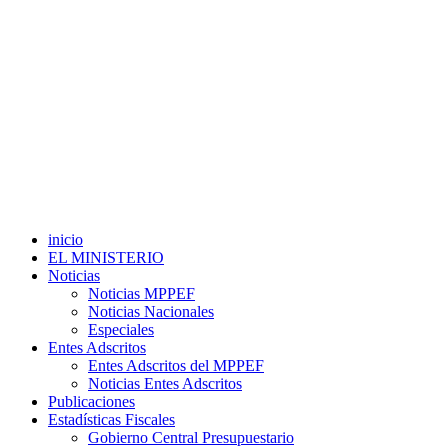
inicio
EL MINISTERIO
Noticias
Noticias MPPEF
Noticias Nacionales
Especiales
Entes Adscritos
Entes Adscritos del MPPEF
Noticias Entes Adscritos
Publicaciones
Estadísticas Fiscales
Gobierno Central Presupuestario