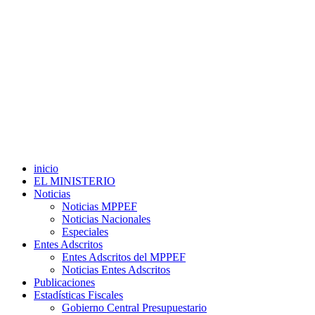
inicio
EL MINISTERIO
Noticias
Noticias MPPEF
Noticias Nacionales
Especiales
Entes Adscritos
Entes Adscritos del MPPEF
Noticias Entes Adscritos
Publicaciones
Estadísticas Fiscales
Gobierno Central Presupuestario