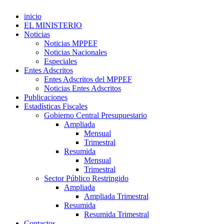
inicio
EL MINISTERIO
Noticias
Noticias MPPEF
Noticias Nacionales
Especiales
Entes Adscritos
Entes Adscritos del MPPEF
Noticias Entes Adscritos
Publicaciones
Estadísticas Fiscales
Gobierno Central Presupuestario
Ampliada
Mensual
Trimestral
Resumida
Mensual
Trimestral
Sector Público Restringido
Ampliada
Ampliada Trimestral
Resumida
Resumida Trimestral
Contactos