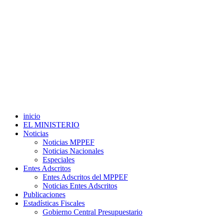
inicio
EL MINISTERIO
Noticias
Noticias MPPEF
Noticias Nacionales
Especiales
Entes Adscritos
Entes Adscritos del MPPEF
Noticias Entes Adscritos
Publicaciones
Estadísticas Fiscales
Gobierno Central Presupuestario