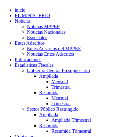
inicio
EL MINISTERIO
Noticias
Noticias MPPEF
Noticias Nacionales
Especiales
Entes Adscritos
Entes Adscritos del MPPEF
Noticias Entes Adscritos
Publicaciones
Estadísticas Fiscales
Gobierno Central Presupuestario
Ampliada
Mensual
Trimestral
Resumida
Mensual
Trimestral
Sector Público Restringido
Ampliada
Ampliada Trimestral
Resumida
Resumida Trimestral
Contactos