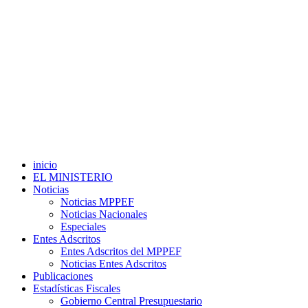
inicio
EL MINISTERIO
Noticias
Noticias MPPEF
Noticias Nacionales
Especiales
Entes Adscritos
Entes Adscritos del MPPEF
Noticias Entes Adscritos
Publicaciones
Estadísticas Fiscales
Gobierno Central Presupuestario