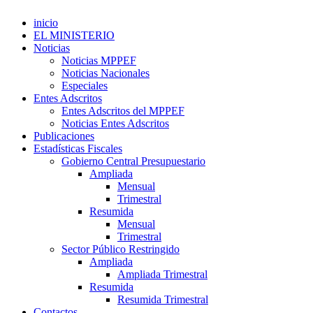
inicio
EL MINISTERIO
Noticias
Noticias MPPEF
Noticias Nacionales
Especiales
Entes Adscritos
Entes Adscritos del MPPEF
Noticias Entes Adscritos
Publicaciones
Estadísticas Fiscales
Gobierno Central Presupuestario
Ampliada
Mensual
Trimestral
Resumida
Mensual
Trimestral
Sector Público Restringido
Ampliada
Ampliada Trimestral
Resumida
Resumida Trimestral
Contactos