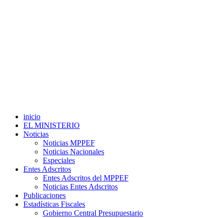
inicio
EL MINISTERIO
Noticias
Noticias MPPEF
Noticias Nacionales
Especiales
Entes Adscritos
Entes Adscritos del MPPEF
Noticias Entes Adscritos
Publicaciones
Estadísticas Fiscales
Gobierno Central Presupuestario