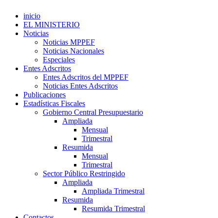
inicio
EL MINISTERIO
Noticias
Noticias MPPEF
Noticias Nacionales
Especiales
Entes Adscritos
Entes Adscritos del MPPEF
Noticias Entes Adscritos
Publicaciones
Estadísticas Fiscales
Gobierno Central Presupuestario
Ampliada
Mensual
Trimestral
Resumida
Mensual
Trimestral
Sector Público Restringido
Ampliada
Ampliada Trimestral
Resumida
Resumida Trimestral
Contactos