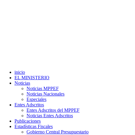
inicio
EL MINISTERIO
Noticias
Noticias MPPEF
Noticias Nacionales
Especiales
Entes Adscritos
Entes Adscritos del MPPEF
Noticias Entes Adscritos
Publicaciones
Estadísticas Fiscales
Gobierno Central Presupuestario