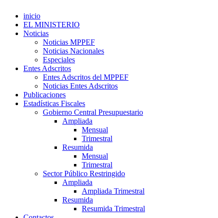
inicio
EL MINISTERIO
Noticias
Noticias MPPEF
Noticias Nacionales
Especiales
Entes Adscritos
Entes Adscritos del MPPEF
Noticias Entes Adscritos
Publicaciones
Estadísticas Fiscales
Gobierno Central Presupuestario
Ampliada
Mensual
Trimestral
Resumida
Mensual
Trimestral
Sector Público Restringido
Ampliada
Ampliada Trimestral
Resumida
Resumida Trimestral
Contactos