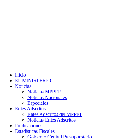
inicio
EL MINISTERIO
Noticias
Noticias MPPEF
Noticias Nacionales
Especiales
Entes Adscritos
Entes Adscritos del MPPEF
Noticias Entes Adscritos
Publicaciones
Estadísticas Fiscales
Gobierno Central Presupuestario