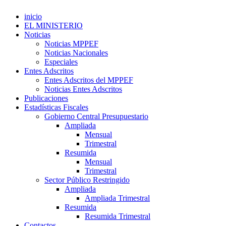
inicio
EL MINISTERIO
Noticias
Noticias MPPEF
Noticias Nacionales
Especiales
Entes Adscritos
Entes Adscritos del MPPEF
Noticias Entes Adscritos
Publicaciones
Estadísticas Fiscales
Gobierno Central Presupuestario
Ampliada
Mensual
Trimestral
Resumida
Mensual
Trimestral
Sector Público Restringido
Ampliada
Ampliada Trimestral
Resumida
Resumida Trimestral
Contactos