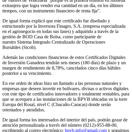
de valores de Venezuela “porque es la primera emisión en moneda
extranjera que logra vender esa cantidad en un día, en los últimos
tiempos, con un instrumento financiero de renta fija”.
De igual forma explicó que este certificado fue diseñado y
estructurado por la Inversora Finagro, S.A. (empresa especializada
en el agronegocio en todas sus fases) y adquirido a través de la
gestión de BOD Casa de Bolsa, como participante de
nuestro Sistema Integrado Centralizado de Operaciones
Bursátiles (Sicob).
Además las condiciones financieras de estos Certificados Digitales
de Inversión Ganadera tendrán seis meses (180 días) de plazo y un
margen de rendimiento de 8,78%, cancelados cinco días hábiles
posterior a su vencimiento.
En ese orden de ideas hizo un llamado a las personas naturales y
empresas que deseen invertir en bolívares, divisas o activos digitales
con este tipo de certificados innovadores y totalmente rentables, para
que se acerquen a las instalaciones de la BPVB ubicadas en la torre
Europa del Rosal, nivel C (Chacaíto-Caracas) donde serán
orientados y atendidos.
De igual forma los interesados del interior del país, podrán gozar de
atención personalizada a través del número (0212)-955-88-00,
escribiendo al correo electrónico:
bpvb.info@gmail.
com
y seguirnos