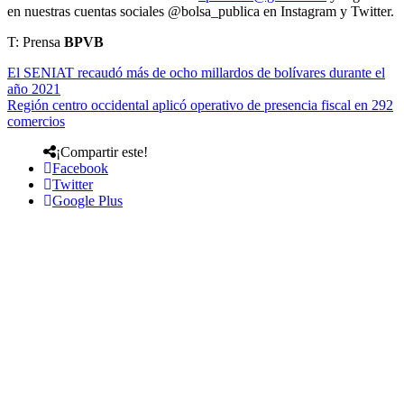
en nuestras cuentas sociales @bolsa_publica en Instagram y Twitter.
T: Prensa
BPVB
El SENIAT recaudó más de ocho millardos de bolívares durante el
año 2021
Región centro occidental aplicó operativo de presencia fiscal en 292
comercios
¡Compartir este!
Facebook
Twitter
Google Plus