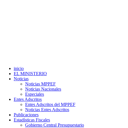
inicio
EL MINISTERIO
Noticias
Noticias MPPEF
Noticias Nacionales
Especiales
Entes Adscritos
Entes Adscritos del MPPEF
Noticias Entes Adscritos
Publicaciones
Estadísticas Fiscales
Gobierno Central Presupuestario