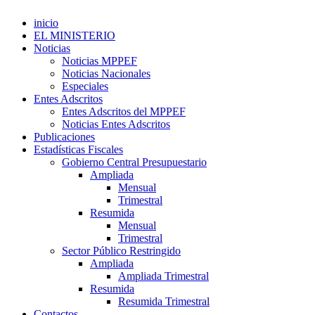
inicio
EL MINISTERIO
Noticias
Noticias MPPEF
Noticias Nacionales
Especiales
Entes Adscritos
Entes Adscritos del MPPEF
Noticias Entes Adscritos
Publicaciones
Estadísticas Fiscales
Gobierno Central Presupuestario
Ampliada
Mensual
Trimestral
Resumida
Mensual
Trimestral
Sector Público Restringido
Ampliada
Ampliada Trimestral
Resumida
Resumida Trimestral
Contactos