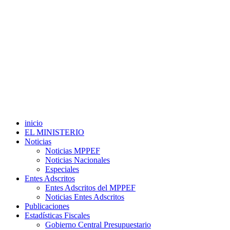
inicio
EL MINISTERIO
Noticias
Noticias MPPEF
Noticias Nacionales
Especiales
Entes Adscritos
Entes Adscritos del MPPEF
Noticias Entes Adscritos
Publicaciones
Estadísticas Fiscales
Gobierno Central Presupuestario