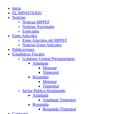
inicio
EL MINISTERIO
Noticias
Noticias MPPEF
Noticias Nacionales
Especiales
Entes Adscritos
Entes Adscritos del MPPEF
Noticias Entes Adscritos
Publicaciones
Estadísticas Fiscales
Gobierno Central Presupuestario
Ampliada
Mensual
Trimestral
Resumida
Mensual
Trimestral
Sector Público Restringido
Ampliada
Ampliada Trimestral
Resumida
Resumida Trimestral
Contactos