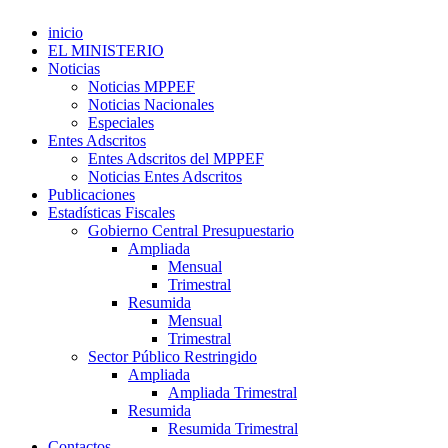
inicio
EL MINISTERIO
Noticias
Noticias MPPEF
Noticias Nacionales
Especiales
Entes Adscritos
Entes Adscritos del MPPEF
Noticias Entes Adscritos
Publicaciones
Estadísticas Fiscales
Gobierno Central Presupuestario
Ampliada
Mensual
Trimestral
Resumida
Mensual
Trimestral
Sector Público Restringido
Ampliada
Ampliada Trimestral
Resumida
Resumida Trimestral
Contactos