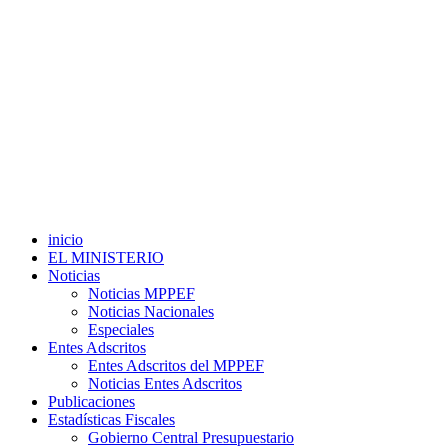
inicio
EL MINISTERIO
Noticias
Noticias MPPEF
Noticias Nacionales
Especiales
Entes Adscritos
Entes Adscritos del MPPEF
Noticias Entes Adscritos
Publicaciones
Estadísticas Fiscales
Gobierno Central Presupuestario