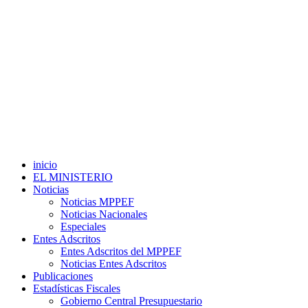
inicio
EL MINISTERIO
Noticias
Noticias MPPEF
Noticias Nacionales
Especiales
Entes Adscritos
Entes Adscritos del MPPEF
Noticias Entes Adscritos
Publicaciones
Estadísticas Fiscales
Gobierno Central Presupuestario