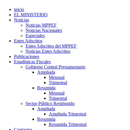
inicio
EL MINISTERIO
Noticias
Noticias MPPEF
Noticias Nacionales
Especiales
Entes Adscritos
Entes Adscritos del MPPEF
Noticias Entes Adscritos
Publicaciones
Estadísticas Fiscales
Gobierno Central Presupuestario
Ampliada
Mensual
Trimestral
Resumida
Mensual
Trimestral
Sector Público Restringido
Ampliada
Ampliada Trimestral
Resumida
Resumida Trimestral
Contactos