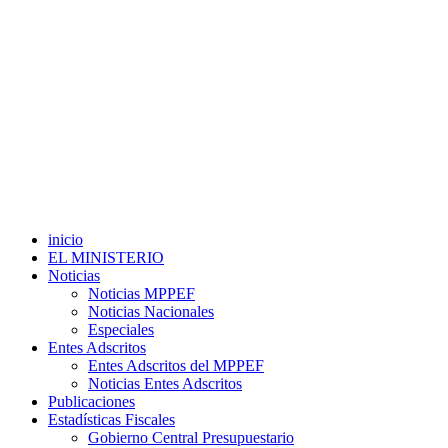
inicio
EL MINISTERIO
Noticias
Noticias MPPEF
Noticias Nacionales
Especiales
Entes Adscritos
Entes Adscritos del MPPEF
Noticias Entes Adscritos
Publicaciones
Estadísticas Fiscales
Gobierno Central Presupuestario