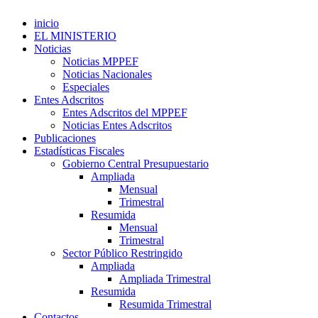
inicio
EL MINISTERIO
Noticias
Noticias MPPEF
Noticias Nacionales
Especiales
Entes Adscritos
Entes Adscritos del MPPEF
Noticias Entes Adscritos
Publicaciones
Estadísticas Fiscales
Gobierno Central Presupuestario
Ampliada
Mensual
Trimestral
Resumida
Mensual
Trimestral
Sector Público Restringido
Ampliada
Ampliada Trimestral
Resumida
Resumida Trimestral
Contactos