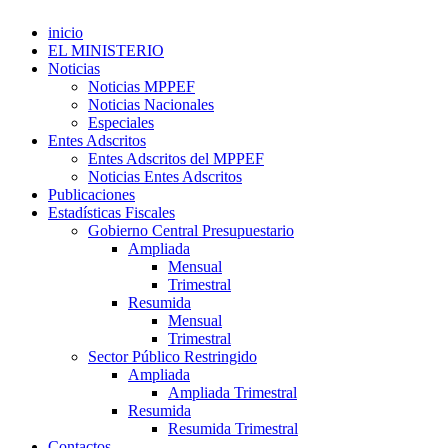
inicio
EL MINISTERIO
Noticias
Noticias MPPEF
Noticias Nacionales
Especiales
Entes Adscritos
Entes Adscritos del MPPEF
Noticias Entes Adscritos
Publicaciones
Estadísticas Fiscales
Gobierno Central Presupuestario
Ampliada
Mensual
Trimestral
Resumida
Mensual
Trimestral
Sector Público Restringido
Ampliada
Ampliada Trimestral
Resumida
Resumida Trimestral
Contactos