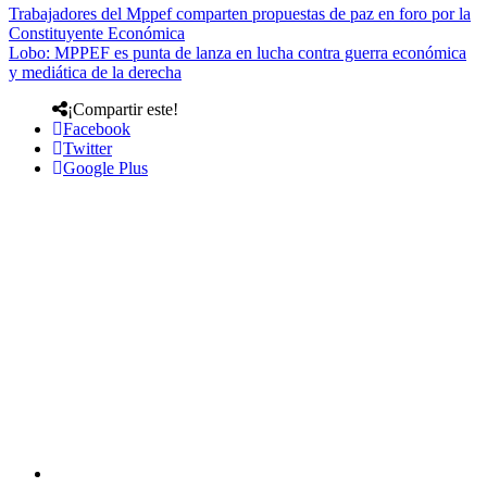
Trabajadores del Mppef comparten propuestas de paz en foro por la
Constituyente Económica
Lobo: MPPEF es punta de lanza en lucha contra guerra económica
y mediática de la derecha
¡Compartir este!
Facebook
Twitter
Google Plus