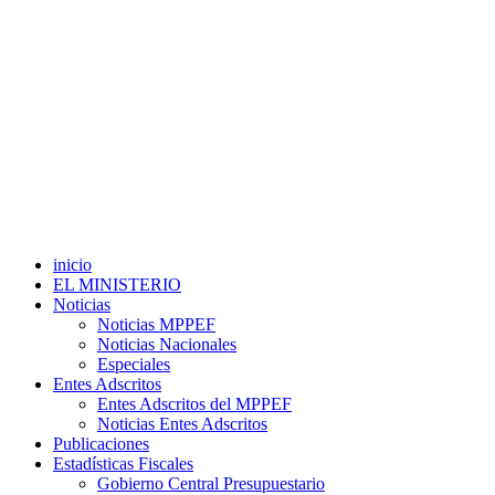
inicio
EL MINISTERIO
Noticias
Noticias MPPEF
Noticias Nacionales
Especiales
Entes Adscritos
Entes Adscritos del MPPEF
Noticias Entes Adscritos
Publicaciones
Estadísticas Fiscales
Gobierno Central Presupuestario