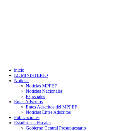
inicio
EL MINISTERIO
Noticias
Noticias MPPEF
Noticias Nacionales
Especiales
Entes Adscritos
Entes Adscritos del MPPEF
Noticias Entes Adscritos
Publicaciones
Estadísticas Fiscales
Gobierno Central Presupuestario