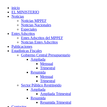
inicio
EL MINISTERIO
Noticias
Noticias MPPEF
Noticias Nacionales
Especiales
Entes Adscritos
Entes Adscritos del MPPEF
Noticias Entes Adscritos
Publicaciones
Estadísticas Fiscales
Gobierno Central Presupuestario
Ampliada
Mensual
Trimestral
Resumida
Mensual
Trimestral
Sector Público Restringido
Ampliada
Ampliada Trimestral
Resumida
Resumida Trimestral
Contactos