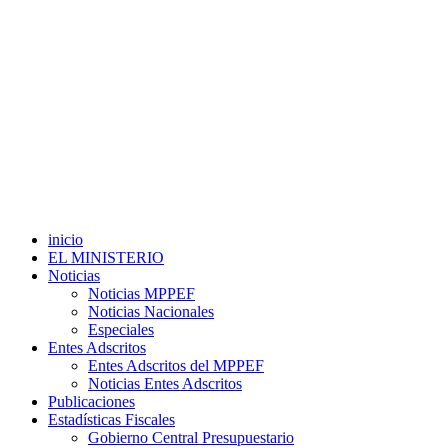
inicio
EL MINISTERIO
Noticias
Noticias MPPEF
Noticias Nacionales
Especiales
Entes Adscritos
Entes Adscritos del MPPEF
Noticias Entes Adscritos
Publicaciones
Estadísticas Fiscales
Gobierno Central Presupuestario