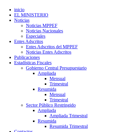
inicio
EL MINISTERIO
Noticias
Noticias MPPEF
Noticias Nacionales
Especiales
Entes Adscritos
Entes Adscritos del MPPEF
Noticias Entes Adscritos
Publicaciones
Estadísticas Fiscales
Gobierno Central Presupuestario
Ampliada
Mensual
Trimestral
Resumida
Mensual
Trimestral
Sector Público Restringido
Ampliada
Ampliada Trimestral
Resumida
Resumida Trimestral
Contactos