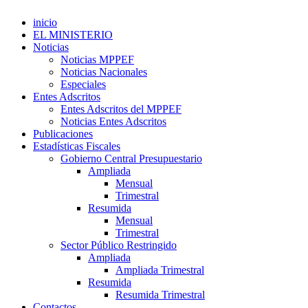
inicio
EL MINISTERIO
Noticias
Noticias MPPEF
Noticias Nacionales
Especiales
Entes Adscritos
Entes Adscritos del MPPEF
Noticias Entes Adscritos
Publicaciones
Estadísticas Fiscales
Gobierno Central Presupuestario
Ampliada
Mensual
Trimestral
Resumida
Mensual
Trimestral
Sector Público Restringido
Ampliada
Ampliada Trimestral
Resumida
Resumida Trimestral
Contactos