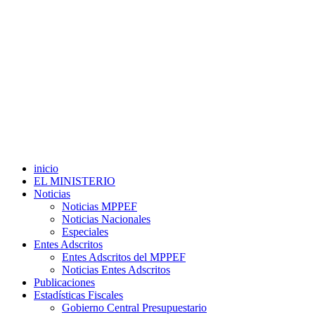
inicio
EL MINISTERIO
Noticias
Noticias MPPEF
Noticias Nacionales
Especiales
Entes Adscritos
Entes Adscritos del MPPEF
Noticias Entes Adscritos
Publicaciones
Estadísticas Fiscales
Gobierno Central Presupuestario