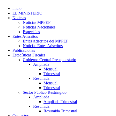
inicio
EL MINISTERIO
Noticias
Noticias MPPEF
Noticias Nacionales
Especiales
Entes Adscritos
Entes Adscritos del MPPEF
Noticias Entes Adscritos
Publicaciones
Estadísticas Fiscales
Gobierno Central Presupuestario
Ampliada
Mensual
Trimestral
Resumida
Mensual
Trimestral
Sector Público Restringido
Ampliada
Ampliada Trimestral
Resumida
Resumida Trimestral
Contactos