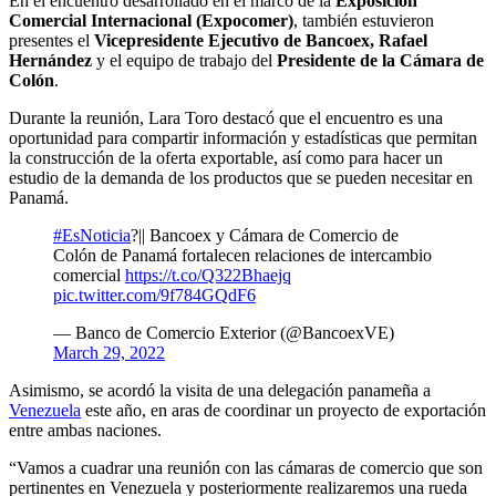
En el encuentro desarrollado en el marco de la
Exposición
Comercial Internacional (Expocomer)
, también estuvieron
presentes el
Vicepresidente Ejecutivo de Bancoex, Rafael
Hernández
y el equipo de trabajo del
Presidente de la Cámara de
Colón
.
Durante la reunión, Lara Toro destacó que el encuentro es una
oportunidad para compartir información y estadísticas que permitan
la construcción de la oferta exportable, así como para hacer un
estudio de la demanda de los productos que se pueden necesitar en
Panamá.
#EsNoticia
?|| Bancoex y Cámara de Comercio de
Colón de Panamá fortalecen relaciones de intercambio
comercial
https://t.co/Q322Bhaejq
pic.twitter.com/9f784GQdF6
— Banco de Comercio Exterior (@BancoexVE)
March 29, 2022
Asimismo, se acordó la visita de una delegación panameña a
Venezuela
este año, en aras de coordinar un proyecto de exportación
entre ambas naciones.
“Vamos a cuadrar una reunión con las cámaras de comercio que son
pertinentes en Venezuela y posteriormente realizaremos una rueda