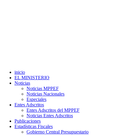
inicio
EL MINISTERIO
Noticias
Noticias MPPEF
Noticias Nacionales
Especiales
Entes Adscritos
Entes Adscritos del MPPEF
Noticias Entes Adscritos
Publicaciones
Estadísticas Fiscales
Gobierno Central Presupuestario