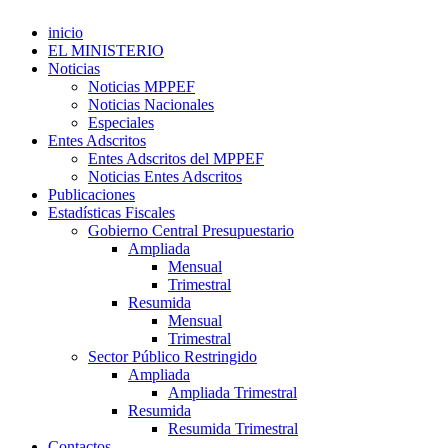
inicio
EL MINISTERIO
Noticias
Noticias MPPEF
Noticias Nacionales
Especiales
Entes Adscritos
Entes Adscritos del MPPEF
Noticias Entes Adscritos
Publicaciones
Estadísticas Fiscales
Gobierno Central Presupuestario
Ampliada
Mensual
Trimestral
Resumida
Mensual
Trimestral
Sector Público Restringido
Ampliada
Ampliada Trimestral
Resumida
Resumida Trimestral
Contactos