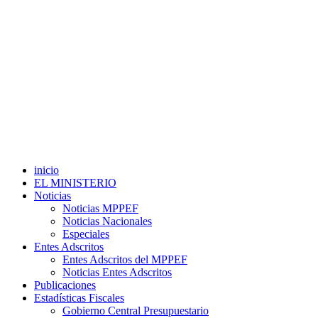
inicio
EL MINISTERIO
Noticias
Noticias MPPEF
Noticias Nacionales
Especiales
Entes Adscritos
Entes Adscritos del MPPEF
Noticias Entes Adscritos
Publicaciones
Estadísticas Fiscales
Gobierno Central Presupuestario