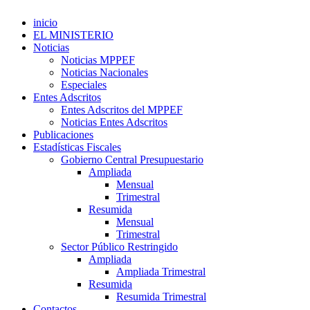
inicio
EL MINISTERIO
Noticias
Noticias MPPEF
Noticias Nacionales
Especiales
Entes Adscritos
Entes Adscritos del MPPEF
Noticias Entes Adscritos
Publicaciones
Estadísticas Fiscales
Gobierno Central Presupuestario
Ampliada
Mensual
Trimestral
Resumida
Mensual
Trimestral
Sector Público Restringido
Ampliada
Ampliada Trimestral
Resumida
Resumida Trimestral
Contactos