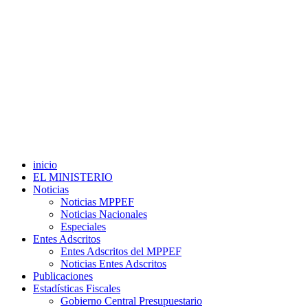
inicio
EL MINISTERIO
Noticias
Noticias MPPEF
Noticias Nacionales
Especiales
Entes Adscritos
Entes Adscritos del MPPEF
Noticias Entes Adscritos
Publicaciones
Estadísticas Fiscales
Gobierno Central Presupuestario