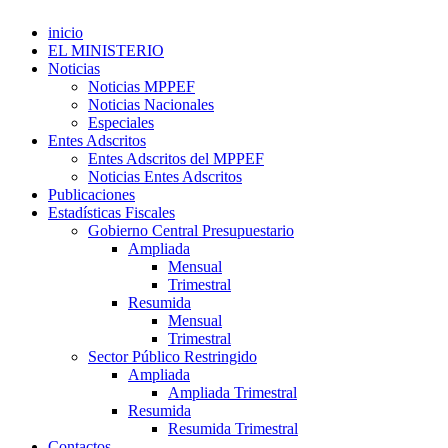
inicio
EL MINISTERIO
Noticias
Noticias MPPEF
Noticias Nacionales
Especiales
Entes Adscritos
Entes Adscritos del MPPEF
Noticias Entes Adscritos
Publicaciones
Estadísticas Fiscales
Gobierno Central Presupuestario
Ampliada
Mensual
Trimestral
Resumida
Mensual
Trimestral
Sector Público Restringido
Ampliada
Ampliada Trimestral
Resumida
Resumida Trimestral
Contactos