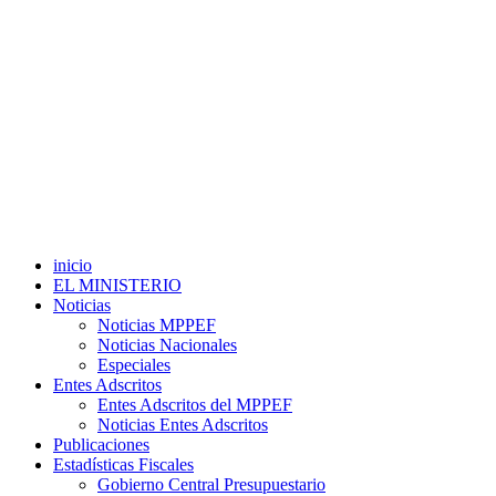
inicio
EL MINISTERIO
Noticias
Noticias MPPEF
Noticias Nacionales
Especiales
Entes Adscritos
Entes Adscritos del MPPEF
Noticias Entes Adscritos
Publicaciones
Estadísticas Fiscales
Gobierno Central Presupuestario