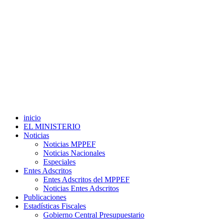
inicio
EL MINISTERIO
Noticias
Noticias MPPEF
Noticias Nacionales
Especiales
Entes Adscritos
Entes Adscritos del MPPEF
Noticias Entes Adscritos
Publicaciones
Estadísticas Fiscales
Gobierno Central Presupuestario