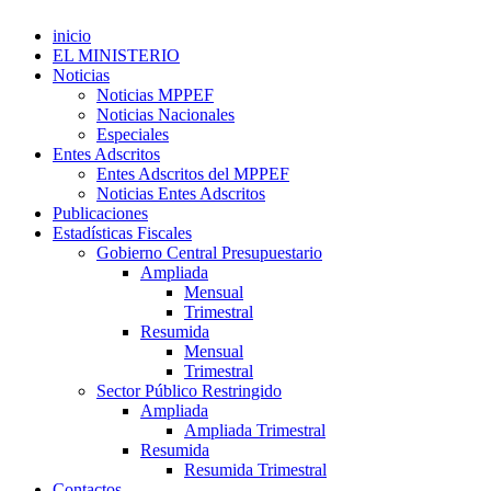
inicio
EL MINISTERIO
Noticias
Noticias MPPEF
Noticias Nacionales
Especiales
Entes Adscritos
Entes Adscritos del MPPEF
Noticias Entes Adscritos
Publicaciones
Estadísticas Fiscales
Gobierno Central Presupuestario
Ampliada
Mensual
Trimestral
Resumida
Mensual
Trimestral
Sector Público Restringido
Ampliada
Ampliada Trimestral
Resumida
Resumida Trimestral
Contactos