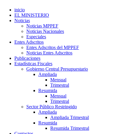
inicio
EL MINISTERIO
Noticias
Noticias MPPEF
Noticias Nacionales
Especiales
Entes Adscritos
Entes Adscritos del MPPEF
Noticias Entes Adscritos
Publicaciones
Estadísticas Fiscales
Gobierno Central Presupuestario
Ampliada
Mensual
Trimestral
Resumida
Mensual
Trimestral
Sector Público Restringido
Ampliada
Ampliada Trimestral
Resumida
Resumida Trimestral
Contactos