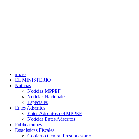
inicio
EL MINISTERIO
Noticias
Noticias MPPEF
Noticias Nacionales
Especiales
Entes Adscritos
Entes Adscritos del MPPEF
Noticias Entes Adscritos
Publicaciones
Estadísticas Fiscales
Gobierno Central Presupuestario