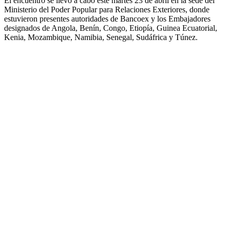
El encuentro se llevó a cabo este martes 23 de abril en la sede del
Ministerio del Poder Popular para Relaciones Exteriores, donde
estuvieron presentes autoridades de Bancoex y los Embajadores
designados de Angola, Benín, Congo, Etiopía, Guinea Ecuatorial,
Kenia, Mozambique, Namibia, Senegal, Sudáfrica y Túnez.