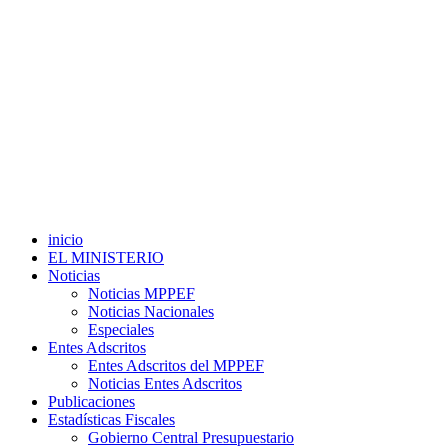
inicio
EL MINISTERIO
Noticias
Noticias MPPEF
Noticias Nacionales
Especiales
Entes Adscritos
Entes Adscritos del MPPEF
Noticias Entes Adscritos
Publicaciones
Estadísticas Fiscales
Gobierno Central Presupuestario