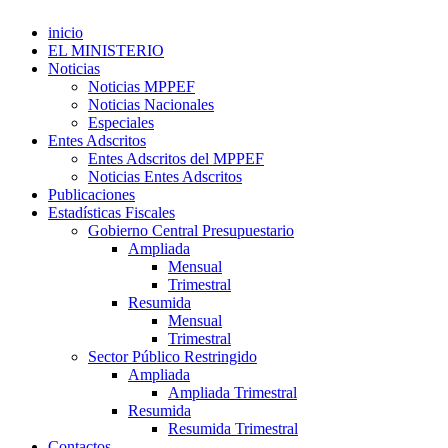
inicio
EL MINISTERIO
Noticias
Noticias MPPEF
Noticias Nacionales
Especiales
Entes Adscritos
Entes Adscritos del MPPEF
Noticias Entes Adscritos
Publicaciones
Estadísticas Fiscales
Gobierno Central Presupuestario
Ampliada
Mensual
Trimestral
Resumida
Mensual
Trimestral
Sector Público Restringido
Ampliada
Ampliada Trimestral
Resumida
Resumida Trimestral
Contactos