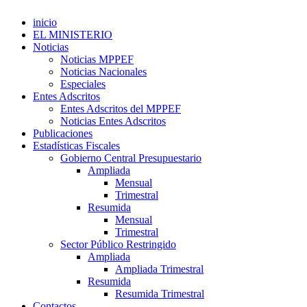
inicio
EL MINISTERIO
Noticias
Noticias MPPEF
Noticias Nacionales
Especiales
Entes Adscritos
Entes Adscritos del MPPEF
Noticias Entes Adscritos
Publicaciones
Estadísticas Fiscales
Gobierno Central Presupuestario
Ampliada
Mensual
Trimestral
Resumida
Mensual
Trimestral
Sector Público Restringido
Ampliada
Ampliada Trimestral
Resumida
Resumida Trimestral
Contactos