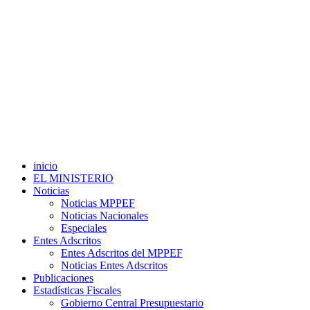
inicio
EL MINISTERIO
Noticias
Noticias MPPEF
Noticias Nacionales
Especiales
Entes Adscritos
Entes Adscritos del MPPEF
Noticias Entes Adscritos
Publicaciones
Estadísticas Fiscales
Gobierno Central Presupuestario