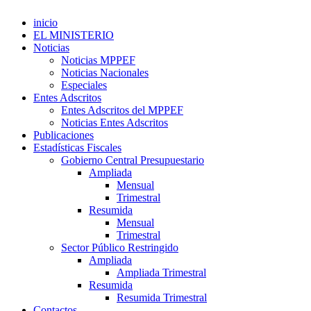
inicio
EL MINISTERIO
Noticias
Noticias MPPEF
Noticias Nacionales
Especiales
Entes Adscritos
Entes Adscritos del MPPEF
Noticias Entes Adscritos
Publicaciones
Estadísticas Fiscales
Gobierno Central Presupuestario
Ampliada
Mensual
Trimestral
Resumida
Mensual
Trimestral
Sector Público Restringido
Ampliada
Ampliada Trimestral
Resumida
Resumida Trimestral
Contactos