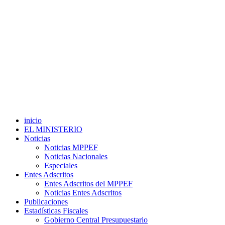
inicio
EL MINISTERIO
Noticias
Noticias MPPEF
Noticias Nacionales
Especiales
Entes Adscritos
Entes Adscritos del MPPEF
Noticias Entes Adscritos
Publicaciones
Estadísticas Fiscales
Gobierno Central Presupuestario