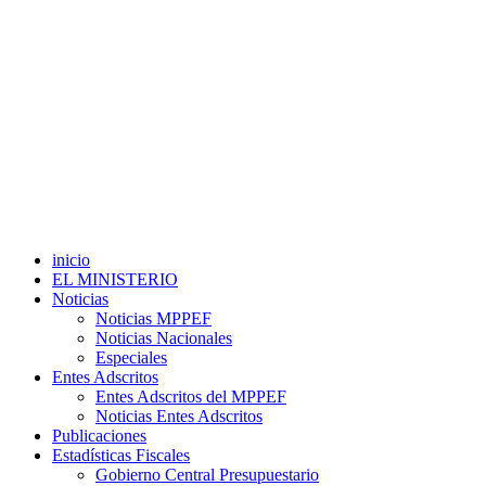
inicio
EL MINISTERIO
Noticias
Noticias MPPEF
Noticias Nacionales
Especiales
Entes Adscritos
Entes Adscritos del MPPEF
Noticias Entes Adscritos
Publicaciones
Estadísticas Fiscales
Gobierno Central Presupuestario