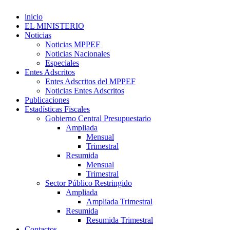
inicio
EL MINISTERIO
Noticias
Noticias MPPEF
Noticias Nacionales
Especiales
Entes Adscritos
Entes Adscritos del MPPEF
Noticias Entes Adscritos
Publicaciones
Estadísticas Fiscales
Gobierno Central Presupuestario
Ampliada
Mensual
Trimestral
Resumida
Mensual
Trimestral
Sector Público Restringido
Ampliada
Ampliada Trimestral
Resumida
Resumida Trimestral
Contactos