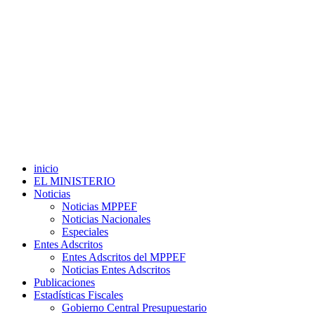
inicio
EL MINISTERIO
Noticias
Noticias MPPEF
Noticias Nacionales
Especiales
Entes Adscritos
Entes Adscritos del MPPEF
Noticias Entes Adscritos
Publicaciones
Estadísticas Fiscales
Gobierno Central Presupuestario