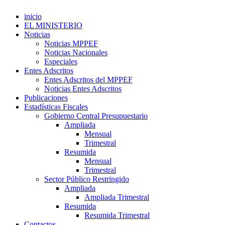
inicio
EL MINISTERIO
Noticias
Noticias MPPEF
Noticias Nacionales
Especiales
Entes Adscritos
Entes Adscritos del MPPEF
Noticias Entes Adscritos
Publicaciones
Estadísticas Fiscales
Gobierno Central Presupuestario
Ampliada
Mensual
Trimestral
Resumida
Mensual
Trimestral
Sector Público Restringido
Ampliada
Ampliada Trimestral
Resumida
Resumida Trimestral
Contactos