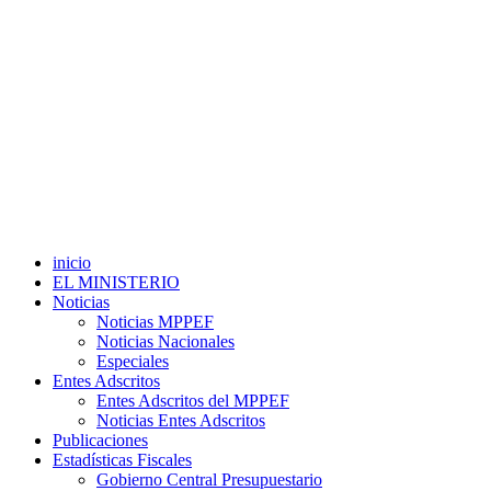
inicio
EL MINISTERIO
Noticias
Noticias MPPEF
Noticias Nacionales
Especiales
Entes Adscritos
Entes Adscritos del MPPEF
Noticias Entes Adscritos
Publicaciones
Estadísticas Fiscales
Gobierno Central Presupuestario