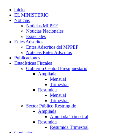
inicio
EL MINISTERIO
Noticias
Noticias MPPEF
Noticias Nacionales
Especiales
Entes Adscritos
Entes Adscritos del MPPEF
Noticias Entes Adscritos
Publicaciones
Estadísticas Fiscales
Gobierno Central Presupuestario
Ampliada
Mensual
Trimestral
Resumida
Mensual
Trimestral
Sector Público Restringido
Ampliada
Ampliada Trimestral
Resumida
Resumida Trimestral
Contactos