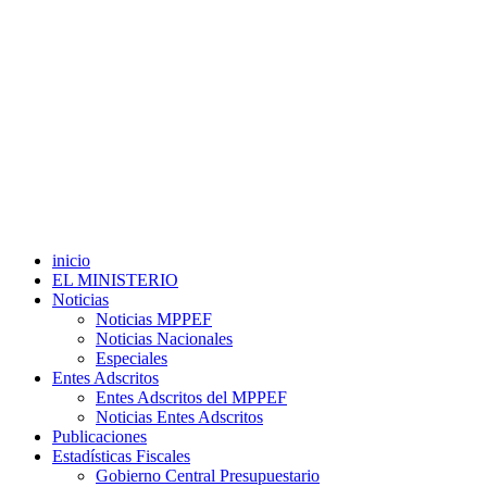
inicio
EL MINISTERIO
Noticias
Noticias MPPEF
Noticias Nacionales
Especiales
Entes Adscritos
Entes Adscritos del MPPEF
Noticias Entes Adscritos
Publicaciones
Estadísticas Fiscales
Gobierno Central Presupuestario