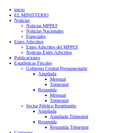
inicio
EL MINISTERIO
Noticias
Noticias MPPEF
Noticias Nacionales
Especiales
Entes Adscritos
Entes Adscritos del MPPEF
Noticias Entes Adscritos
Publicaciones
Estadísticas Fiscales
Gobierno Central Presupuestario
Ampliada
Mensual
Trimestral
Resumida
Mensual
Trimestral
Sector Público Restringido
Ampliada
Ampliada Trimestral
Resumida
Resumida Trimestral
Contactos