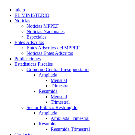
inicio
EL MINISTERIO
Noticias
Noticias MPPEF
Noticias Nacionales
Especiales
Entes Adscritos
Entes Adscritos del MPPEF
Noticias Entes Adscritos
Publicaciones
Estadísticas Fiscales
Gobierno Central Presupuestario
Ampliada
Mensual
Trimestral
Resumida
Mensual
Trimestral
Sector Público Restringido
Ampliada
Ampliada Trimestral
Resumida
Resumida Trimestral
Contactos