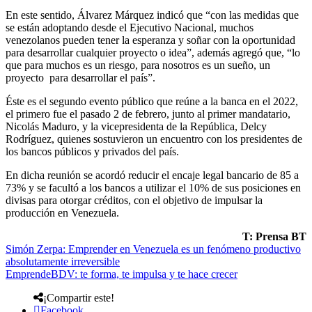
En este sentido, Álvarez Márquez indicó que “con las medidas que
se están adoptando desde el Ejecutivo Nacional, muchos
venezolanos pueden tener la esperanza y soñar con la oportunidad
para desarrollar cualquier proyecto o idea”, además agregó que, “lo
que para muchos es un riesgo, para nosotros es un sueño, un
proyecto para desarrollar el país”.
Éste es el segundo evento público que reúne a la banca en el 2022,
el primero fue el pasado 2 de febrero, junto al primer mandatario,
Nicolás Maduro, y la vicepresidenta de la República, Delcy
Rodríguez, quienes sostuvieron un encuentro con los presidentes de
los bancos públicos y privados del país.
En dicha reunión se acordó reducir el encaje legal bancario de 85 a
73% y se facultó a los bancos a utilizar el 10% de sus posiciones en
divisas para otorgar créditos, con el objetivo de impulsar la
producción en Venezuela.
T: Prensa BT
Simón Zerpa: Emprender en Venezuela es un fenómeno productivo
absolutamente irreversible
EmprendeBDV: te forma, te impulsa y te hace crecer
¡Compartir este!
Facebook