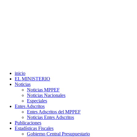
inicio
EL MINISTERIO
Noticias
Noticias MPPEF
Noticias Nacionales
Especiales
Entes Adscritos
Entes Adscritos del MPPEF
Noticias Entes Adscritos
Publicaciones
Estadísticas Fiscales
Gobierno Central Presupuestario