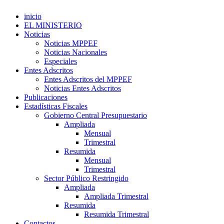
inicio
EL MINISTERIO
Noticias
Noticias MPPEF
Noticias Nacionales
Especiales
Entes Adscritos
Entes Adscritos del MPPEF
Noticias Entes Adscritos
Publicaciones
Estadísticas Fiscales
Gobierno Central Presupuestario
Ampliada
Mensual
Trimestral
Resumida
Mensual
Trimestral
Sector Público Restringido
Ampliada
Ampliada Trimestral
Resumida
Resumida Trimestral
Contactos