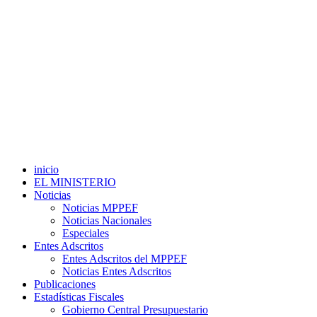
inicio
EL MINISTERIO
Noticias
Noticias MPPEF
Noticias Nacionales
Especiales
Entes Adscritos
Entes Adscritos del MPPEF
Noticias Entes Adscritos
Publicaciones
Estadísticas Fiscales
Gobierno Central Presupuestario