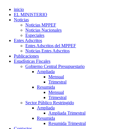
inicio
EL MINISTERIO
Noticias
Noticias MPPEF
Noticias Nacionales
Especiales
Entes Adscritos
Entes Adscritos del MPPEF
Noticias Entes Adscritos
Publicaciones
Estadísticas Fiscales
Gobierno Central Presupuestario
Ampliada
Mensual
Trimestral
Resumida
Mensual
Trimestral
Sector Público Restringido
Ampliada
Ampliada Trimestral
Resumida
Resumida Trimestral
Contactos