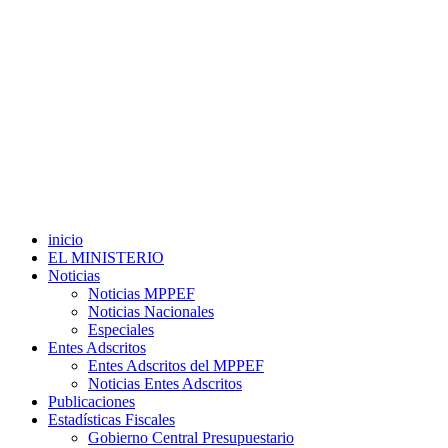
inicio
EL MINISTERIO
Noticias
Noticias MPPEF
Noticias Nacionales
Especiales
Entes Adscritos
Entes Adscritos del MPPEF
Noticias Entes Adscritos
Publicaciones
Estadísticas Fiscales
Gobierno Central Presupuestario