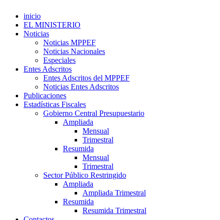
inicio
EL MINISTERIO
Noticias
Noticias MPPEF
Noticias Nacionales
Especiales
Entes Adscritos
Entes Adscritos del MPPEF
Noticias Entes Adscritos
Publicaciones
Estadísticas Fiscales
Gobierno Central Presupuestario
Ampliada
Mensual
Trimestral
Resumida
Mensual
Trimestral
Sector Público Restringido
Ampliada
Ampliada Trimestral
Resumida
Resumida Trimestral
Contactos