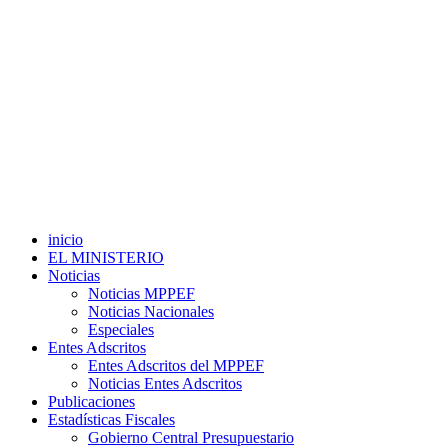
inicio
EL MINISTERIO
Noticias
Noticias MPPEF
Noticias Nacionales
Especiales
Entes Adscritos
Entes Adscritos del MPPEF
Noticias Entes Adscritos
Publicaciones
Estadísticas Fiscales
Gobierno Central Presupuestario