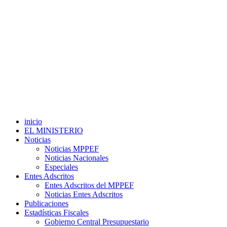
inicio
EL MINISTERIO
Noticias
Noticias MPPEF
Noticias Nacionales
Especiales
Entes Adscritos
Entes Adscritos del MPPEF
Noticias Entes Adscritos
Publicaciones
Estadísticas Fiscales
Gobierno Central Presupuestario