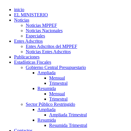
inicio
EL MINISTERIO
Noticias
Noticias MPPEF
Noticias Nacionales
Especiales
Entes Adscritos
Entes Adscritos del MPPEF
Noticias Entes Adscritos
Publicaciones
Estadísticas Fiscales
Gobierno Central Presupuestario
Ampliada
Mensual
Trimestral
Resumida
Mensual
Trimestral
Sector Público Restringido
Ampliada
Ampliada Trimestral
Resumida
Resumida Trimestral
Contactos