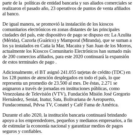
parte de la políticas de entidad bancaria y sus aliados comerciales se
realizaron el pasado año, 23 operativos de puntos de venta afiliados
al banco.
De igual manera, se promovió la instalación de los kioscos
comunitarios electrónicos en zonas distantes de las principales
ciudades del país, este dispositivo de pago se dispuso en: La Azulita
(Mérida), Cazorla (Guárico) y Mamporal (Miranda), que se suman a
los ya instalados en Catia la Mar, Macaira y San Juan de los Morros,
actualmente los Kioscos Comunitario Electrónicos han sumado más
de 200 comercios afiliados, para este 2020 continuará la expansión
de estos terminales de pago .
Adicionalmente, el BT asignó 241.055 tarjetas de crédito (TDC) en
los 128 puntos de atención desplegados en todo el país, lo que
representa un promedio de 23.500 al mes. De éstas, 2.271 se
asignaron a través de jornadas en instituciones públicas, como
Venezolana de Televisión (VTV), Fundación Misión José Gregorio
Hernández, Seniat, Inatur, Sata, Bolivariana de Aeropuerto,
Fundacomunal, Pdvsa TV, Conatel y Café Fama de América.
Durante el año 2020, la institución bancaria continuará brindando
apoyo a los emprendedores, pequeños y medianos empresarios, a fin
de estimular la economía nacional y garantizar medios de pagos
seguros y confiables.