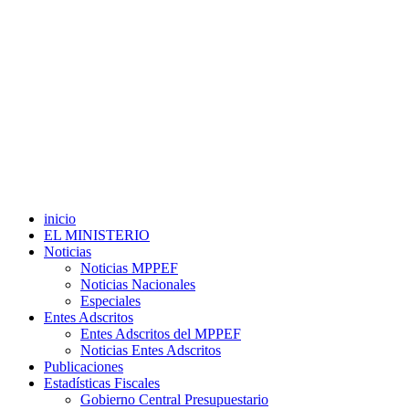
inicio
EL MINISTERIO
Noticias
Noticias MPPEF
Noticias Nacionales
Especiales
Entes Adscritos
Entes Adscritos del MPPEF
Noticias Entes Adscritos
Publicaciones
Estadísticas Fiscales
Gobierno Central Presupuestario