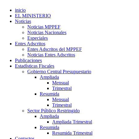
inicio
EL MINISTERIO
Noticias
Noticias MPPEF
Noticias Nacionales
Especiales
Entes Adscritos
Entes Adscritos del MPPEF
Noticias Entes Adscritos
Publicaciones
Estadísticas Fiscales
Gobierno Central Presupuestario
Ampliada
Mensual
Trimestral
Resumida
Mensual
Trimestral
Sector Público Restringido
Ampliada
Ampliada Trimestral
Resumida
Resumida Trimestral
Contactos