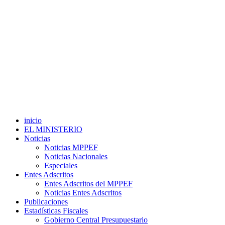
inicio
EL MINISTERIO
Noticias
Noticias MPPEF
Noticias Nacionales
Especiales
Entes Adscritos
Entes Adscritos del MPPEF
Noticias Entes Adscritos
Publicaciones
Estadísticas Fiscales
Gobierno Central Presupuestario