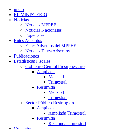
inicio
EL MINISTERIO
Noticias
Noticias MPPEF
Noticias Nacionales
Especiales
Entes Adscritos
Entes Adscritos del MPPEF
Noticias Entes Adscritos
Publicaciones
Estadísticas Fiscales
Gobierno Central Presupuestario
Ampliada
Mensual
Trimestral
Resumida
Mensual
Trimestral
Sector Público Restringido
Ampliada
Ampliada Trimestral
Resumida
Resumida Trimestral
Contactos