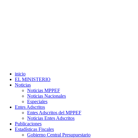
inicio
EL MINISTERIO
Noticias
Noticias MPPEF
Noticias Nacionales
Especiales
Entes Adscritos
Entes Adscritos del MPPEF
Noticias Entes Adscritos
Publicaciones
Estadísticas Fiscales
Gobierno Central Presupuestario