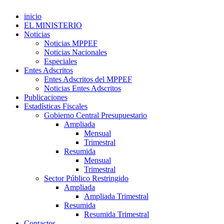
inicio
EL MINISTERIO
Noticias
Noticias MPPEF
Noticias Nacionales
Especiales
Entes Adscritos
Entes Adscritos del MPPEF
Noticias Entes Adscritos
Publicaciones
Estadísticas Fiscales
Gobierno Central Presupuestario
Ampliada
Mensual
Trimestral
Resumida
Mensual
Trimestral
Sector Público Restringido
Ampliada
Ampliada Trimestral
Resumida
Resumida Trimestral
Contactos