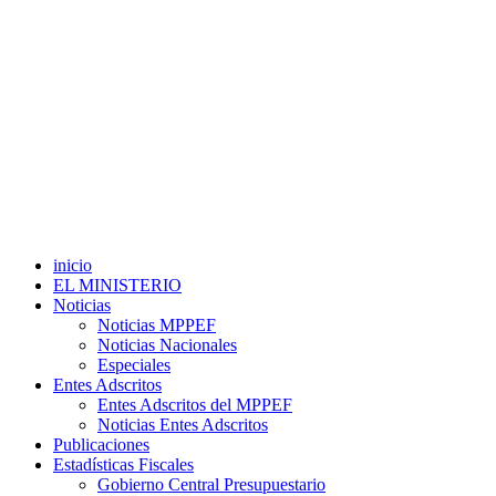
inicio
EL MINISTERIO
Noticias
Noticias MPPEF
Noticias Nacionales
Especiales
Entes Adscritos
Entes Adscritos del MPPEF
Noticias Entes Adscritos
Publicaciones
Estadísticas Fiscales
Gobierno Central Presupuestario