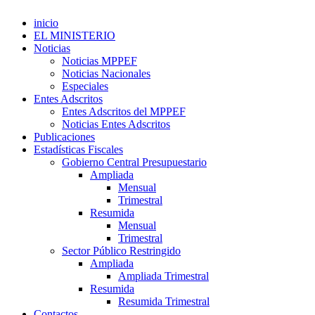
inicio
EL MINISTERIO
Noticias
Noticias MPPEF
Noticias Nacionales
Especiales
Entes Adscritos
Entes Adscritos del MPPEF
Noticias Entes Adscritos
Publicaciones
Estadísticas Fiscales
Gobierno Central Presupuestario
Ampliada
Mensual
Trimestral
Resumida
Mensual
Trimestral
Sector Público Restringido
Ampliada
Ampliada Trimestral
Resumida
Resumida Trimestral
Contactos