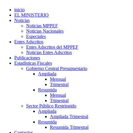
inicio
EL MINISTERIO
Noticias
Noticias MPPEF
Noticias Nacionales
Especiales
Entes Adscritos
Entes Adscritos del MPPEF
Noticias Entes Adscritos
Publicaciones
Estadísticas Fiscales
Gobierno Central Presupuestario
Ampliada
Mensual
Trimestral
Resumida
Mensual
Trimestral
Sector Público Restringido
Ampliada
Ampliada Trimestral
Resumida
Resumida Trimestral
Contactos