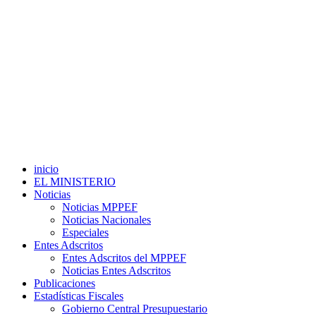
inicio
EL MINISTERIO
Noticias
Noticias MPPEF
Noticias Nacionales
Especiales
Entes Adscritos
Entes Adscritos del MPPEF
Noticias Entes Adscritos
Publicaciones
Estadísticas Fiscales
Gobierno Central Presupuestario