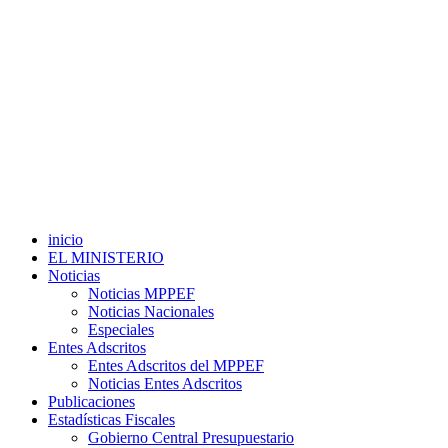
inicio
EL MINISTERIO
Noticias
Noticias MPPEF
Noticias Nacionales
Especiales
Entes Adscritos
Entes Adscritos del MPPEF
Noticias Entes Adscritos
Publicaciones
Estadísticas Fiscales
Gobierno Central Presupuestario