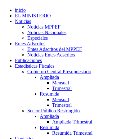
inicio
EL MINISTERIO
Noticias
Noticias MPPEF
Noticias Nacionales
Especiales
Entes Adscritos
Entes Adscritos del MPPEF
Noticias Entes Adscritos
Publicaciones
Estadísticas Fiscales
Gobierno Central Presupuestario
Ampliada
Mensual
Trimestral
Resumida
Mensual
Trimestral
Sector Público Restringido
Ampliada
Ampliada Trimestral
Resumida
Resumida Trimestral
Contactos