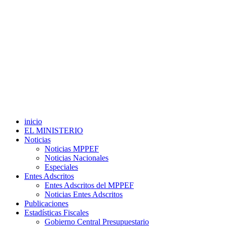
inicio
EL MINISTERIO
Noticias
Noticias MPPEF
Noticias Nacionales
Especiales
Entes Adscritos
Entes Adscritos del MPPEF
Noticias Entes Adscritos
Publicaciones
Estadísticas Fiscales
Gobierno Central Presupuestario