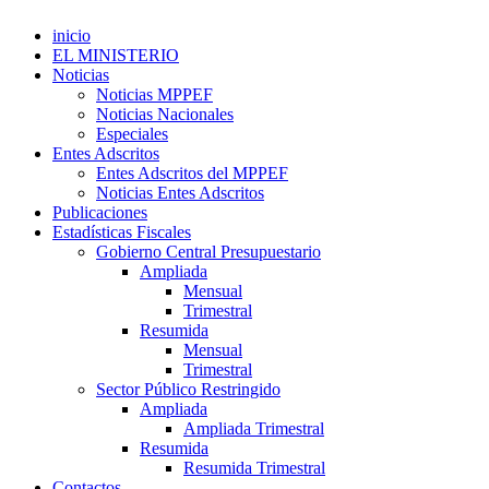
inicio
EL MINISTERIO
Noticias
Noticias MPPEF
Noticias Nacionales
Especiales
Entes Adscritos
Entes Adscritos del MPPEF
Noticias Entes Adscritos
Publicaciones
Estadísticas Fiscales
Gobierno Central Presupuestario
Ampliada
Mensual
Trimestral
Resumida
Mensual
Trimestral
Sector Público Restringido
Ampliada
Ampliada Trimestral
Resumida
Resumida Trimestral
Contactos