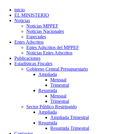
inicio
EL MINISTERIO
Noticias
Noticias MPPEF
Noticias Nacionales
Especiales
Entes Adscritos
Entes Adscritos del MPPEF
Noticias Entes Adscritos
Publicaciones
Estadísticas Fiscales
Gobierno Central Presupuestario
Ampliada
Mensual
Trimestral
Resumida
Mensual
Trimestral
Sector Público Restringido
Ampliada
Ampliada Trimestral
Resumida
Resumida Trimestral
Contactos