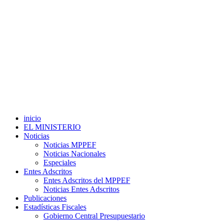
inicio
EL MINISTERIO
Noticias
Noticias MPPEF
Noticias Nacionales
Especiales
Entes Adscritos
Entes Adscritos del MPPEF
Noticias Entes Adscritos
Publicaciones
Estadísticas Fiscales
Gobierno Central Presupuestario