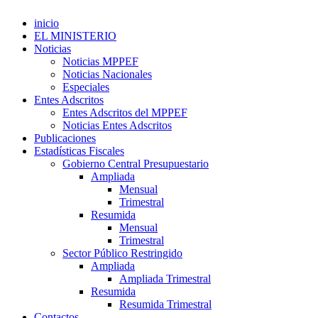
inicio
EL MINISTERIO
Noticias
Noticias MPPEF
Noticias Nacionales
Especiales
Entes Adscritos
Entes Adscritos del MPPEF
Noticias Entes Adscritos
Publicaciones
Estadísticas Fiscales
Gobierno Central Presupuestario
Ampliada
Mensual
Trimestral
Resumida
Mensual
Trimestral
Sector Público Restringido
Ampliada
Ampliada Trimestral
Resumida
Resumida Trimestral
Contactos