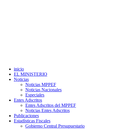
inicio
EL MINISTERIO
Noticias
Noticias MPPEF
Noticias Nacionales
Especiales
Entes Adscritos
Entes Adscritos del MPPEF
Noticias Entes Adscritos
Publicaciones
Estadísticas Fiscales
Gobierno Central Presupuestario