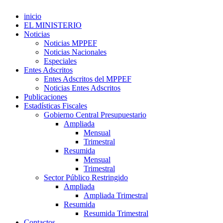
inicio
EL MINISTERIO
Noticias
Noticias MPPEF
Noticias Nacionales
Especiales
Entes Adscritos
Entes Adscritos del MPPEF
Noticias Entes Adscritos
Publicaciones
Estadísticas Fiscales
Gobierno Central Presupuestario
Ampliada
Mensual
Trimestral
Resumida
Mensual
Trimestral
Sector Público Restringido
Ampliada
Ampliada Trimestral
Resumida
Resumida Trimestral
Contactos