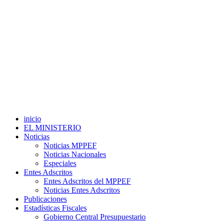
inicio
EL MINISTERIO
Noticias
Noticias MPPEF
Noticias Nacionales
Especiales
Entes Adscritos
Entes Adscritos del MPPEF
Noticias Entes Adscritos
Publicaciones
Estadísticas Fiscales
Gobierno Central Presupuestario